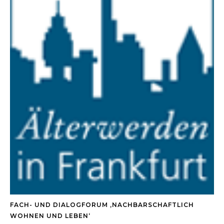
FACH- UND DIALOGFORUM ‚NACHBARSCHAFTLICH
WOHNEN UND LEBEN‘